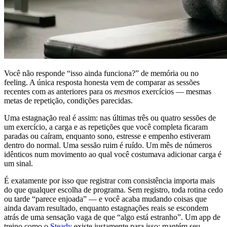
Você não responde “isso ainda funciona?” de memória ou no
feeling. A única resposta honesta vem de comparar as sessões
recentes com as anteriores para os
mesmos
exercícios — mesmas
metas de repetição, condições parecidas.
Uma estagnação real é assim: nas últimas três ou quatro sessões de
um exercício, a carga e as repetições que você completa ficaram
paradas ou caíram, enquanto sono, estresse e empenho estiveram
dentro do normal. Uma sessão ruim é ruído. Um mês de números
idênticos num movimento ao qual você costumava adicionar carga é
um sinal.
É exatamente por isso que registrar com consistência importa mais
do que qualquer escolha de programa. Sem registro, toda rotina cedo
ou tarde “parece enjoada” — e você acaba mudando coisas que
ainda davam resultado, enquanto estagnações reais se escondem
atrás de uma sensação vaga de que “algo está estranho”. Um app de
treino como o
Steady
existe justamente para isso: mantém seu