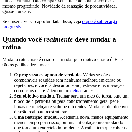
nunca acumula dado comparável suficiente para saber se está
mesmo progredindo. Novidade dá sensação de produtividade.
Quase nunca é.
Se quiser a versão aprofundada disso, veja
o que é sobrecarga
progressiva
.
Quando você
realmente
deve mudar a
rotina
Mudar a rotina não é errado — mudar pelo motivo errado é. Estes
são os gatilhos legítimos:
O progresso estagnou de verdade.
Várias sessões
comparáveis seguidas sem nenhuma melhora em carga ou
repetições,
e
você já descartou sono, estresse e recuperação
como causa — e já tentou um
deload
antes.
Seu objetivo mudou.
Treinar para um pico de força, para um
bloco de hipertrofia ou para condicionamento geral pede
faixas de repetição e volume diferentes. Mudança de objetivo
é razão real para reestruturar.
Uma restrição mudou.
Academia nova, menos equipamento,
menos tempo por sessão, ou uma articulação incomodando
que torna um exercício imprudente. A rotina tem que caber na