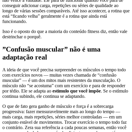
não vence a validade. Ele para de funcionar quando você para de
conseguir adicionar carga, repetições ou séries de qualidade ao
longo de várias sessões comparáveis. Até isso acontecer, a rotina que
está “ficando velha” geralmente é a rotina que ainda está
funcionando.
Isso é o oposto do que a maioria do conteúdo fitness diz, então vale
destrinchar o porquê.
”Confusão muscular” não é uma
adaptação real
A ideia de que você precisa surpreender os músculos o tempo todo
com exercícios novos — muitas vezes chamada de “confusão
muscular” — é um dos mitos mais resistentes da musculação. O
músculo não “se acostuma” com um exercício e para de responder
por tédio. Ele se adapta ao
estímulo que você impõe
. Se o estímulo
continua subindo, ele continua se adaptando.
O que de fato gera ganho de músculo e força é a sobrecarga
progressiva: fazer mensuravelmente mais ao longo do tempo —
mais carga, mais repetições, séries melhor controladas — em um
conjunto estável de movimentos. Trocar exercício o tempo todo faz
o contrário. Zera sua referência a cada poucas semanas, então você