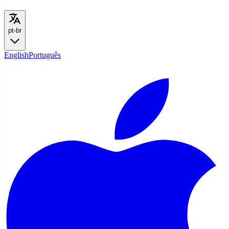
pt-br
English
Português