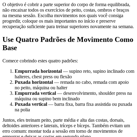
O objetivo é cobrir a parte superior do corpo de forma equilibrada,
não encaixar todos os exercícios de peito, costas, ombros e braços
na mesma sessão. Escolha movimentos nos quais você consiga
progredir, coloque os mais importantes no início e preserve
recuperação suficiente para treinar superiores novamente na semana.
Use Quatro Padrões de Movimento Como
Base
Comece cobrindo estes quatro padrões:
Empurrada horizontal
— supino reto, supino inclinado com
halteres, chest press ou flexão
Puxada horizontal
— remada no cabo, remada com apoio
no peito, máquina ou halter
Empurrada vertical
— desenvolvimento, shoulder press na
máquina ou supino bem inclinado
Puxada vertical
— barra fixa, barra fixa assistida ou puxada
na polia
Juntos, eles treinam peito, parte média e alta das costas, dorsais,
deltoides anteriores e laterais, tríceps e bíceps. Também evitam um
erro comum: montar toda a sessão em torno de movimentos de
empurrar e deixar as costas em segundo plano.