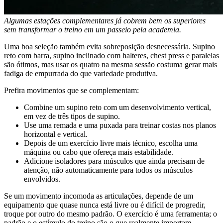
Algumas estações complementares já cobrem bem os superiores
sem transformar o treino em um passeio pela academia.
Uma boa seleção também evita sobreposição desnecessária. Supino
reto com barra, supino inclinado com halteres, chest press e paralelas
são ótimos, mas usar os quatro na mesma sessão costuma gerar mais
fadiga de empurrada do que variedade produtiva.
Prefira movimentos que se complementam:
Combine um supino reto com um desenvolvimento vertical,
em vez de três tipos de supino.
Use uma remada e uma puxada para treinar costas nos planos
horizontal e vertical.
Depois de um exercício livre mais técnico, escolha uma
máquina ou cabo que ofereça mais estabilidade.
Adicione isoladores para músculos que ainda precisam de
atenção, não automaticamente para todos os músculos
envolvidos.
Se um movimento incomoda as articulações, depende de um
equipamento que quase nunca está livre ou é difícil de progredir,
troque por outro do mesmo padrão. O exercício é uma ferramenta; o
padrão e o estímulo do treino são o que realmente importam.