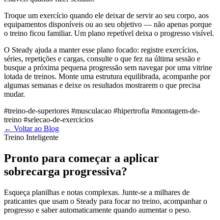
Troque um exercício quando ele deixar de servir ao seu corpo, aos
equipamentos disponíveis ou ao seu objetivo — não apenas porque
o treino ficou familiar. Um plano repetível deixa o progresso visível.
O Steady ajuda a manter esse plano focado: registre exercícios,
séries, repetições e cargas, consulte o que fez na última sessão e
busque a próxima pequena progressão sem navegar por uma vitrine
lotada de treinos. Monte uma estrutura equilibrada, acompanhe por
algumas semanas e deixe os resultados mostrarem o que precisa
mudar.
#treino-de-superiores
#musculacao
#hipertrofia
#montagem-de-
treino
#selecao-de-exercicios
←
Voltar ao Blog
Treino Inteligente
Pronto para começar a aplicar
sobrecarga progressiva?
Esqueça planilhas e notas complexas. Junte-se a milhares de
praticantes que usam o Steady para focar no treino, acompanhar o
progresso e saber automaticamente quando aumentar o peso.