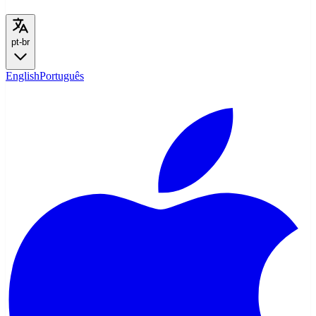
pt-br
English
Português