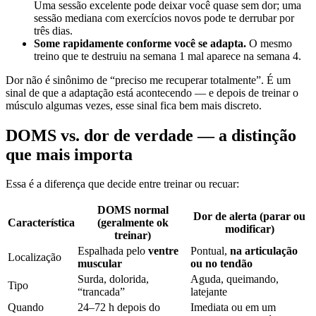
Uma sessão excelente pode deixar você quase sem dor; uma
sessão mediana com exercícios novos pode te derrubar por
três dias.
Some rapidamente conforme você se adapta.
O mesmo
treino que te destruiu na semana 1 mal aparece na semana 4.
Dor não é sinônimo de “preciso me recuperar totalmente”. É um
sinal de que a adaptação está acontecendo — e depois de treinar o
músculo algumas vezes, esse sinal fica bem mais discreto.
DOMS vs. dor de verdade — a distinção
que mais importa
Essa é a diferença que decide entre treinar ou recuar:
DOMS normal
Dor de alerta (parar ou
Característica
(geralmente ok
modificar)
treinar)
Espalhada pelo
ventre
Pontual,
na articulação
Localização
muscular
ou no tendão
Surda, dolorida,
Aguda, queimando,
Tipo
“trancada”
latejante
Quando
24–72 h depois do
Imediata ou em um