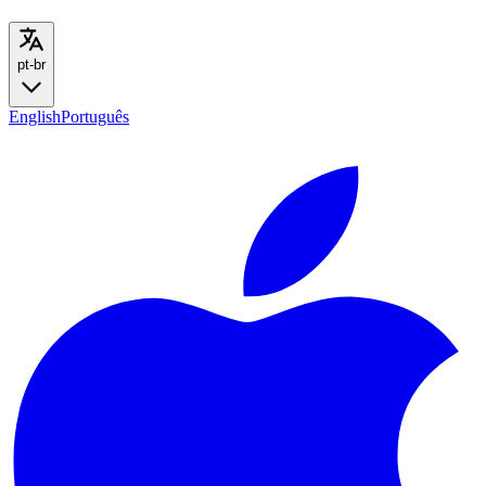
pt-br
English
Português