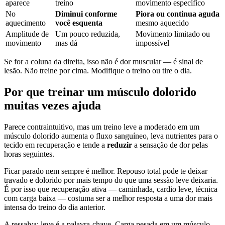
aparece
treino
movimento específico
No
Diminui conforme
Piora ou continua aguda
aquecimento
você esquenta
mesmo aquecido
Amplitude de
Um pouco reduzida,
Movimento limitado ou
movimento
mas dá
impossível
Se for a coluna da direita, isso não é dor muscular — é sinal de
lesão. Não treine por cima. Modifique o treino ou tire o dia.
Por que treinar um músculo dolorido
muitas vezes ajuda
Parece contraintuitivo, mas um treino leve a moderado em um
músculo dolorido aumenta o fluxo sanguíneo, leva nutrientes para o
tecido em recuperação e tende a
reduzir
a sensação de dor pelas
horas seguintes.
Ficar parado nem sempre é melhor. Repouso total pode te deixar
travado e dolorido por mais tempo do que uma sessão leve deixaria.
É por isso que recuperação ativa — caminhada, cardio leve, técnica
com carga baixa — costuma ser a melhor resposta a uma dor mais
intensa do treino do dia anterior.
A ressalva: leve é a palavra-chave. Carga pesada em um músculo