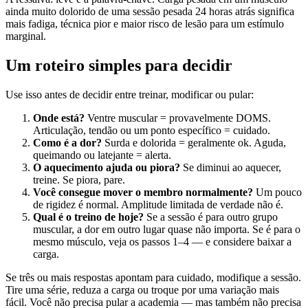
ainda muito dolorido de uma sessão pesada 24 horas atrás significa
mais fadiga, técnica pior e maior risco de lesão para um estímulo
marginal.
Um roteiro simples para decidir
Use isso antes de decidir entre treinar, modificar ou pular:
Onde está?
Ventre muscular = provavelmente DOMS.
Articulação, tendão ou um ponto específico = cuidado.
Como é a dor?
Surda e dolorida = geralmente ok. Aguda,
queimando ou latejante = alerta.
O aquecimento ajuda ou piora?
Se diminui ao aquecer,
treine. Se piora, pare.
Você consegue mover o membro normalmente?
Um pouco
de rigidez é normal. Amplitude limitada de verdade não é.
Qual é o treino de hoje?
Se a sessão é para outro grupo
muscular, a dor em outro lugar quase não importa. Se é para o
mesmo músculo, veja os passos 1–4 — e considere baixar a
carga.
Se três ou mais respostas apontam para cuidado, modifique a sessão.
Tire uma série, reduza a carga ou troque por uma variação mais
fácil. Você não precisa pular a academia — mas também não precisa