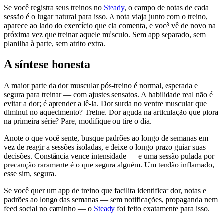
Se você registra seus treinos no
Steady
, o campo de notas de cada
sessão é o lugar natural para isso. A nota viaja junto com o treino,
aparece ao lado do exercício que ela comenta, e você vê de novo na
próxima vez que treinar aquele músculo. Sem app separado, sem
planilha à parte, sem atrito extra.
A síntese honesta
A maior parte da dor muscular pós-treino é normal, esperada e
segura para treinar — com ajustes sensatos. A habilidade real não é
evitar a dor; é aprender a lê-la. Dor surda no ventre muscular que
diminui no aquecimento? Treine. Dor aguda na articulação que piora
na primeira série? Pare, modifique ou tire o dia.
Anote o que você sente, busque padrões ao longo de semanas em
vez de reagir a sessões isoladas, e deixe o longo prazo guiar suas
decisões. Constância vence intensidade — e uma sessão pulada por
precaução raramente é o que segura alguém. Um tendão inflamado,
esse sim, segura.
Se você quer um app de treino que facilita identificar dor, notas e
padrões ao longo das semanas — sem notificações, propaganda nem
feed social no caminho — o
Steady
foi feito exatamente para isso.