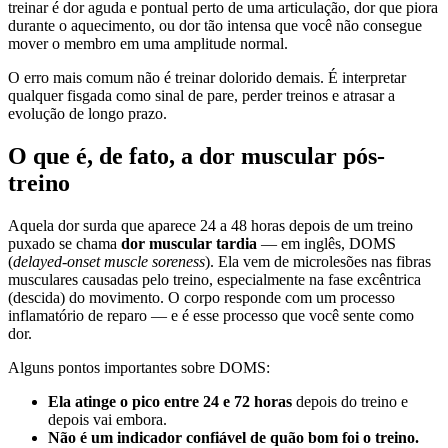
treinar é dor aguda e pontual perto de uma articulação, dor que piora
durante o aquecimento, ou dor tão intensa que você não consegue
mover o membro em uma amplitude normal.
O erro mais comum não é treinar dolorido demais. É interpretar
qualquer fisgada como sinal de pare, perder treinos e atrasar a
evolução de longo prazo.
O que é, de fato, a dor muscular pós-
treino
Aquela dor surda que aparece 24 a 48 horas depois de um treino
puxado se chama
dor muscular tardia
— em inglês, DOMS
(
delayed-onset muscle soreness
). Ela vem de microlesões nas fibras
musculares causadas pelo treino, especialmente na fase excêntrica
(descida) do movimento. O corpo responde com um processo
inflamatório de reparo — e é esse processo que você sente como
dor.
Alguns pontos importantes sobre DOMS:
Ela atinge o pico entre 24 e 72 horas
depois do treino e
depois vai embora.
Não é um indicador confiável de quão bom foi o treino.