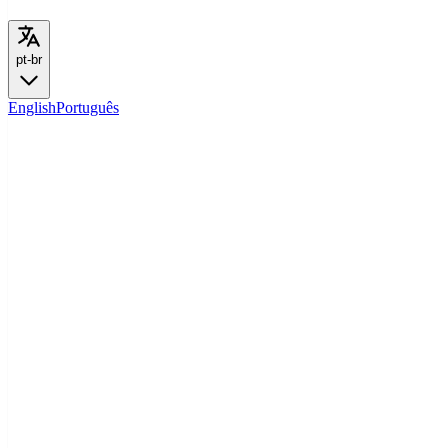
pt-br
English
Português