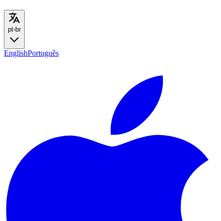
pt-br
English
Português