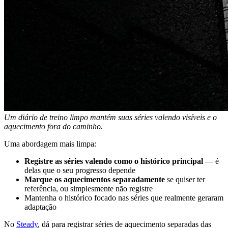
Um diário de treino limpo mantém suas séries valendo visíveis e o
aquecimento fora do caminho.
Uma abordagem mais limpa:
Registre as séries valendo como o histórico principal
— é
delas que o seu progresso depende
Marque os aquecimentos separadamente
se quiser ter
referência, ou simplesmente não registre
Mantenha o histórico focado nas séries que realmente geraram
adaptação
No
Steady
, dá para registrar séries de aquecimento separadas das