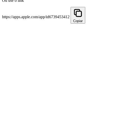
Ou use o link
https://apps.apple.com/app/id6739453412
Copiar