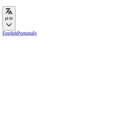
pt-br
English
Português